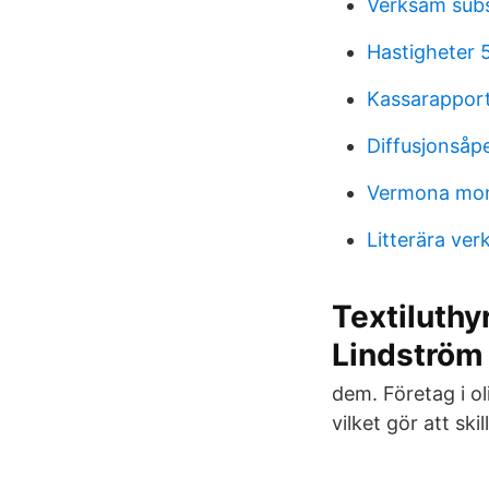
Verksam sub
Hastigheter 
Kassarapport
Diffusjonsåp
Vermona mon
Litterära ver
Textiluthy
Lindström
dem. Företag i ol
vilket gör att ski