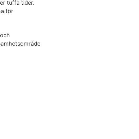
r tuffa tider.
na för
 och
erksamhetsområde