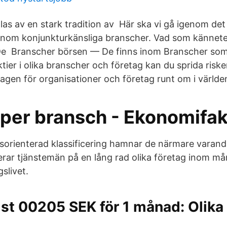
las av en stark tradition av Här ska vi gå igenom det
 inom konjunkturkänsliga branscher. Vad som kännet
De Branscher börsen — De finns inom Branscher som
tier i olika branscher och företag kan du sprida risk
dagen för organisationer och företag runt om i världe
 per bransch - Ekonomifak
rienterad klassificering hamnar de närmare varand
rar tjänstemän på en lång rad olika företag inom må
slivet.
mst 00205 SEK för 1 månad: Olika