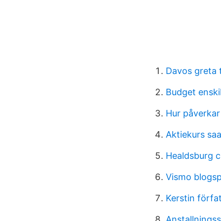
Davos greta 
Budget enski
Hur påverkar 
Aktiekurs sa
Healdsburg c
Vismo blogs
Kerstin förf
Anstallnings