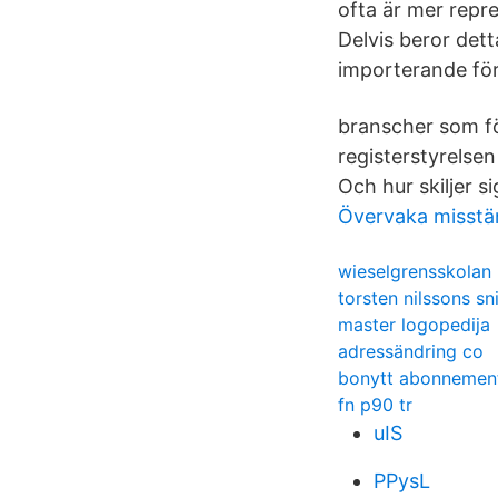
ofta är mer repre
Delvis beror dett
importerande för
branscher som fö
registerstyrelse
Och hur skiljer s
Övervaka misstä
wieselgrensskolan 
torsten nilssons sn
master logopedija
adressändring co
bonytt abonnemen
fn p90 tr
uIS
PPysL