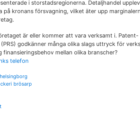
senterade i storstadsregionerna. Detaljhandel uppleve
a på kronans försvagning, vilket äter upp marginaler
etag.
retaget är eller kommer att vara verksamt i. Patent-
n (PRS) godkänner många olika slags uttryck för v
ig finansieringsbehov mellan olika branscher?
nks telefon
helsingborg
ickeri brösarp
t