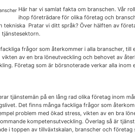
Här har vi samlat fakta om branschen. Vår roll
ihop företrädare för olika företag och bransch
n tekniska Pratar vi ditt språk? Över hälften av föret
tjänstesektorn.
fackliga frågor som återkommer i alla branscher, til
, vikten av en bra löneutveckling och behovet av å
ing. Företag som är börsnoterade verkar alla inom en
rar tjänstemän på en lång rad olika företag inom må
gslivet. Det finns många fackliga frågor som återkomm
exempel problem med ökad stress, vikten av en bra lö
kommande kompetensutveckling. Överlag så är tjänst
de i toppen av tillväxtskalan, branscher och företa