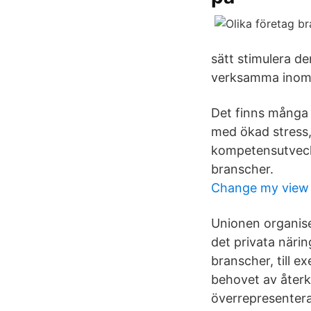
sätt stimulera de
verksamma inom 
Det finns många 
med ökad stress
kompetensutveckl
branscher.
Change my view
Unionen organise
det privata närin
branscher, till 
behovet av åter
överrepresentera