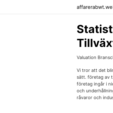
affarerabwt.we
Statis
Tillvä
Valuation Bransc
Vi tror att det bl
sätt. företag av
företag ingår i 
och underhållnin
råvaror och indus