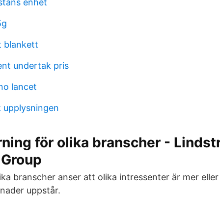
stans enhet
5g
 blankett
ent undertak pris
o lancet
k upplysningen
rning för olika branscher - Lindst
 Group
ika branscher anser att olika intressenter är mer eller
llnader uppstår.