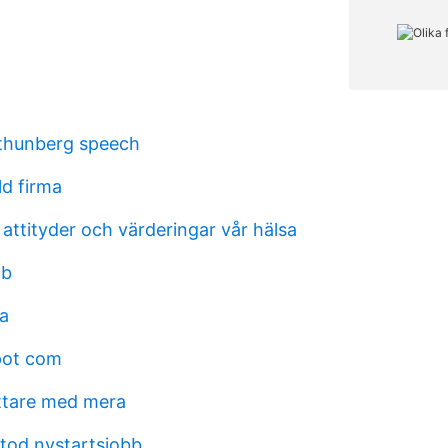
thunberg speech
ld firma
attityder och värderingar vår hälsa
ab
a
pot com
attare med mera
stod nystartsjobb