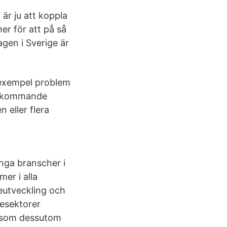
 är ju att koppla
er för att på så
agen i Sverige är
l exempel problem
terkommande
 eller flera
nga branscher i
er i alla
neutveckling och
esektorer
g som dessutom