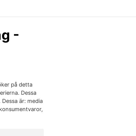
ag -
öker på detta
terierna. Dessa
. Dessa är: media
, konsumentvaror,