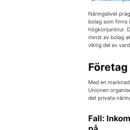
Näringslivet präg
bolag som finns
högkonjunktur. 
minst av bolag ak
viktig del av var
Företag
Med en marknadso
Unionen organise
det privata näring
Fall: Inko
på