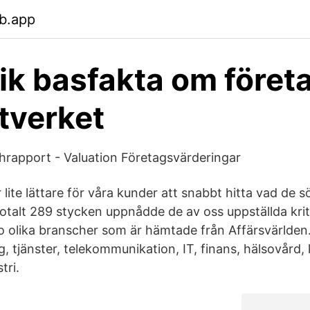
b.app
tik basfakta om föret
xtverket
hrapport - Valuation Företagsvärderingar
ir lite lättare för våra kunder att snabbt hitta vad de s
 totalt 289 stycken uppnådde de av oss uppställda kri
nio olika branscher som är hämtade från Affärsvärlden
g, tjänster, telekommunikation, IT, finans, hälsovård
tri.