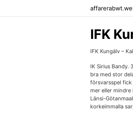
affarerabwt.we
IFK Ku
IFK Kungälv – Ka
IK Sirius Bandy. 
bra med stor del
försvarsspel fic
mer eller mindre 
Länsi-Götanmaalt
korkeimmalla sarj