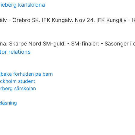
eberg karlskrona
lv - Örebro SK. IFK Kungälv. Nov 24. IFK Kungälv - IK
na: Skarpe Nord SM-guld: - SM-finaler: - Säsonger i e
or relations
llbaka forhuden pa barn
ockholm student
rberg särskolan
läsning