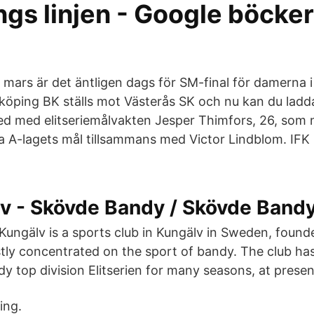
ngs linjen - Google böcker
mars är det äntligen dags för SM-final för damerna i
idköping BK ställs mot Västerås SK och nu kan du lad
med med elitseriemålvakten Jesper Thimfors, 26, som
 A-lagets mål tillsammans med Victor Lindblom. IFK 
v - Skövde Bandy / Skövde Bandy
Kungälv is a sports club in Kungälv in Sweden, found
ly concentrated on the sport of bandy. The club has
y top division Elitserien for many seasons, at prese
ing.