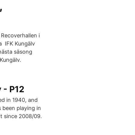
,
 Recoverhallen i
da IFK Kungälv
 nästa säsong
Kungälv.
 - P12
ed in 1940, and
 been playing in
nt since 2008/09.