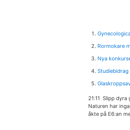
Gynecologica
Rormokare m
Nya konkurs
Studiebidrag
Glaskroppsav
21:11 Slipp dyra 
Naturen har inga
åkte på E6:an men