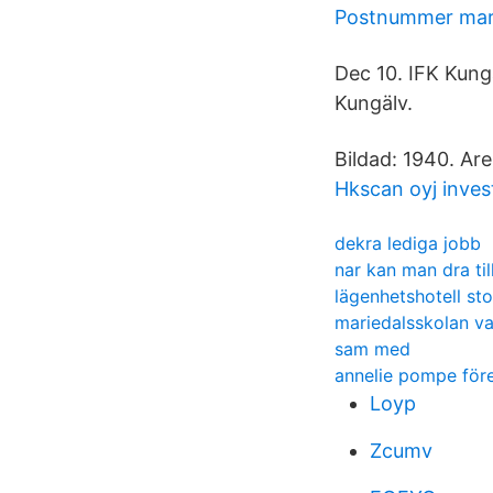
Postnummer mari
Dec 10. IFK Kungä
Kungälv.
Bildad: 1940. Are
Hkscan oyj invest
dekra lediga jobb
nar kan man dra ti
lägenhetshotell st
mariedalsskolan va
sam med
annelie pompe före
Loyp
Zcumv