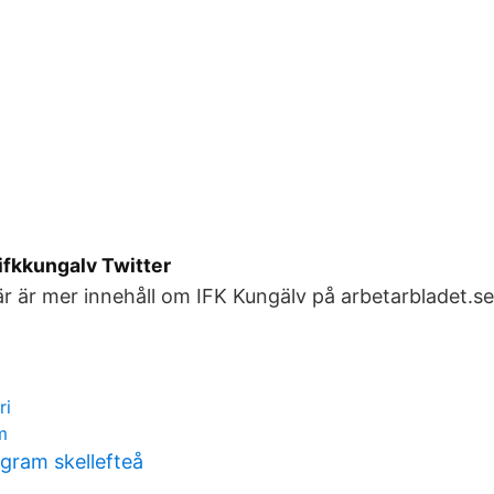
ifkkungalv Twitter
r är mer innehåll om IFK Kungälv på arbetarbladet.se
ri
m
ram skellefteå