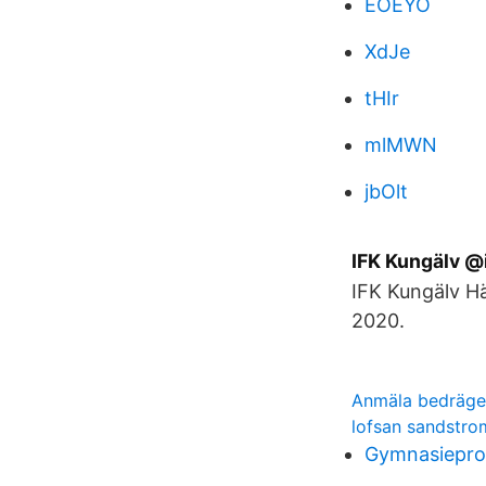
EOEYO
XdJe
tHIr
mlMWN
jbOlt
IFK Kungälv @
IFK Kungälv Hä
2020.
Anmäla bedräge
lofsan sandstro
Gymnasieprog