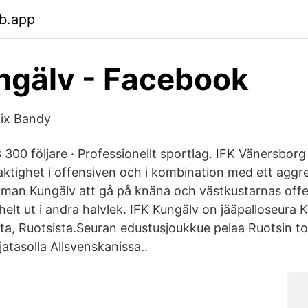
b.app
ngälv - Facebook
lix Bandy
3 300 följare · Professionellt sportlag. IFK Vänersborg
aktighet i offensiven och i kombination med ett aggre
k man Kungälv att gå på knäna och västkustarnas off
helt ut i andra halvlek. IFK Kungälv on jääpalloseura K
a, Ruotsista.Seuran edustusjoukkue pelaa Ruotsin to
atasolla Allsvenskanissa..