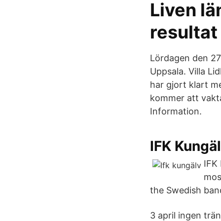
Liven lä
resultat
Lördagen den 27 
Uppsala. Villa L
har gjort klart 
kommer att vakta
Information.
IFK Kungäl
IFK 
most
the Swedish band
3 april ingen trän