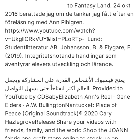
to Fantasy Land. 24 okt
2016 berättade jag om de tankar jag fått efter en
föreläsning med Ann Pihlgren.
https://www.youtube.com/watch?
v=UkgllCRkVUY&list=PLoRTp- Lund:
Studentlitteratur AB. Johansson, B. & Flygare, E.
(2019). Integritetshotande handlingar som
äventyrar elevers utveckling och lärande.
يمنح فيسبوك الأشخاص القدرة على المشاركة ويجعل
العالم أكثر انفتاحاً حتى يسهل التواصل. Provided to
YouTube by CDBabyElizabeth Ann's Reel · Gene
Elders · A.W. BullingtonNantucket: Place of
Peace (Original Soundtrack)℗ 2020 Cary
HazlegroveRelease Share your videos with
friends, family, and the world Shop the JOANN
fabric and craft store online to stock up on