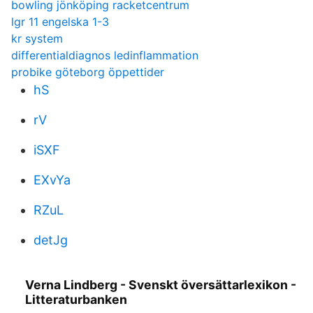
bowling jönköping racketcentrum
lgr 11 engelska 1-3
kr system
differentialdiagnos ledinflammation
probike göteborg öppettider
hS
rV
iSXF
EXvYa
RZuL
detJg
Verna Lindberg - Svenskt översättarlexikon -
Litteraturbanken